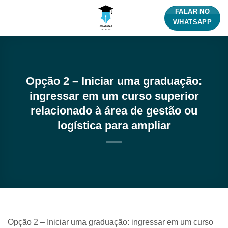
Skip
FALAR NO
to
WHATSAPP
content
Opção 2 – Iniciar uma graduação:
ingressar em um curso superior
relacionado à área de gestão ou
logística para ampliar
Opção 2 – Iniciar uma graduação: ingressar em um curso