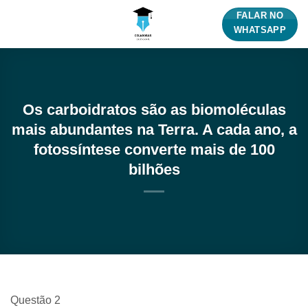
Skip
FALAR NO
to
WHATSAPP
content
Os carboidratos são as biomoléculas
mais abundantes na Terra. A cada ano, a
fotossíntese converte mais de 100
bilhões
Questão 2