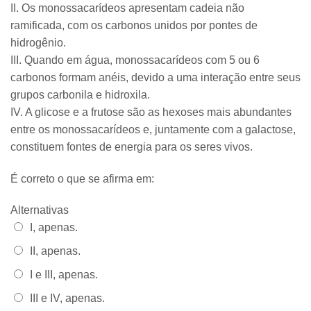
II. Os monossacarídeos apresentam cadeia não
ramificada, com os carbonos unidos por pontes de
hidrogênio.
III. Quando em água, monossacarídeos com 5 ou 6
carbonos formam anéis, devido a uma interação entre seus
grupos carbonila e hidroxila.
IV. A glicose e a frutose são as hexoses mais abundantes
entre os monossacarídeos e, juntamente com a galactose,
constituem fontes de energia para os seres vivos.
É correto o que se afirma em:
Alternativas
Alternativa 1:
I, apenas.
Alternativa 2:
II, apenas.
Alternativa 3:
I e III, apenas.
Alternativa 4:
III e IV, apenas.