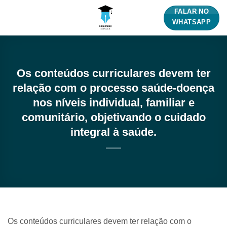
Skip
FALAR NO
to
WHATSAPP
content
Os conteúdos curriculares devem ter
relação com o processo saúde-doença
nos níveis individual, familiar e
comunitário, objetivando o cuidado
integral à saúde.
Os conteúdos curriculares devem ter relação com o