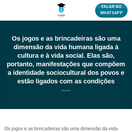
Skip
FALAR NO
to
WHATSAPP
content
Os jogos e as brincadeiras são uma
dimensão da vida humana ligada à
cultura e à vida social. Elas são,
portanto, manifestações que compõem
a identidade sociocultural dos povos e
estão ligados com as condições
Os jogos e as brincadeiras são uma dimensão da vida