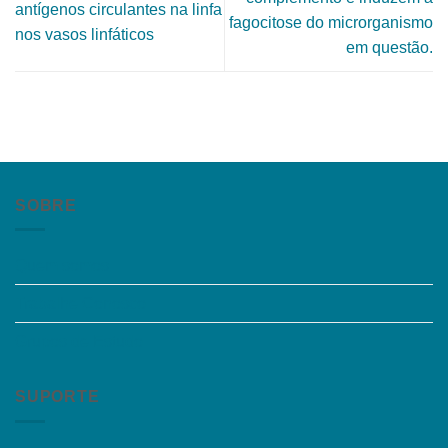
antígenos circulantes na linfa
fagocitose do microrganismo
nos vasos linfáticos
em questão.
SOBRE
Quem somos
Trabalhe Conosco
Grupos de Estudo
SUPORTE