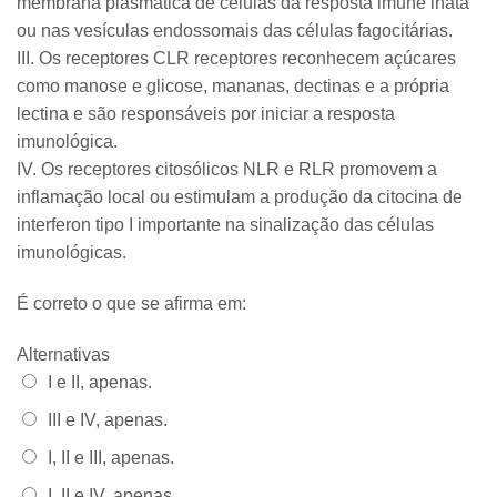
membrana plasmática de células da resposta imune inata
ou nas vesículas endossomais das células fagocitárias.
III. Os receptores CLR receptores reconhecem açúcares
como manose e glicose, mananas, dectinas e a própria
lectina e são responsáveis por iniciar a resposta
imunológica.
IV. Os receptores citosólicos NLR e RLR promovem a
inflamação local ou estimulam a produção da citocina de
interferon tipo I importante na sinalização das células
imunológicas.
É correto o que se afirma em:
Alternativas
Alternativa 1:
I e II, apenas.
Alternativa 2:
III e IV, apenas.
Alternativa 3:
I, II e III, apenas.
Alternativa 4:
I, II e IV, apenas.