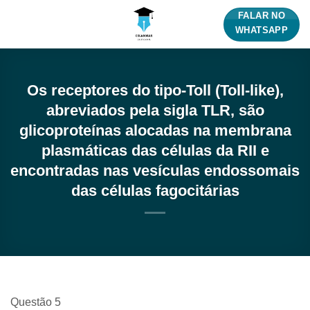
Skip
FALAR NO
to
WHATSAPP
content
Os receptores do tipo-Toll (Toll-like),
abreviados pela sigla TLR, são
glicoproteínas alocadas na membrana
plasmáticas das células da RII e
encontradas nas vesículas endossomais
das células fagocitárias
Questão 5