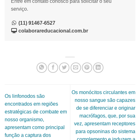
Entre em contato conosco para solicitar o seu
serviço.
(11) 91467-6527
colaborareducacional.com.br
Os monócitos circulantes em
Os linfonodos são
nosso sangue são capazes
encontrados em regiões
de se diferenciar e originar
estratégicas de combate em
macrófagos, que, por sua
nosso organismo,
vez, apresentam receptores
apresentam como principal
para opsoninas do sistema
função a captura dos
complemento e induzem a