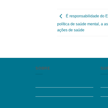
É responsabilidade do E
política de saúde mental, a 
ações de saúde
SOBRE
SU
Quem somos
Per
Trabalhe Conosco
Aces
Grupos de Estudo
Fal