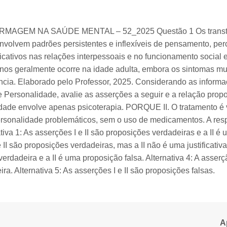
MAGEM NA SAÚDE MENTAL – 52_2025 Questão 1 Os transtor
volvem padrões persistentes e inflexíveis de pensamento, pe
icativos nas relações interpessoais e no funcionamento social e
rnos geralmente ocorre na idade adulta, embora os sintomas m
ncia. Elaborado pelo Professor, 2025. Considerando as inform
 Personalidade, avalie as asserções a seguir e a relação propos
idade envolve apenas psicoterapia. PORQUE II. O tratamento é
ersonalidade problemáticos, sem o uso de medicamentos. A res
iva 1: As asserções I e II são proposições verdadeiras e a II é um
 II são proposições verdadeiras, mas a II não é uma justificativa 
erdadeira e a II é uma proposição falsa. Alternativa 4: A asserç
ra. Alternativa 5: As asserções I e II são proposições falsas.
A