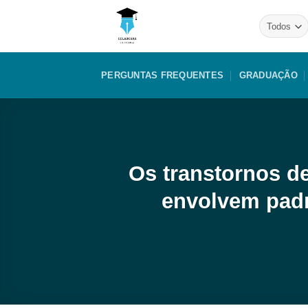
Skip
to
content
PERGUNTAS FREQUENTES
GRADUAÇÃO
Os transtornos d
envolvem padr