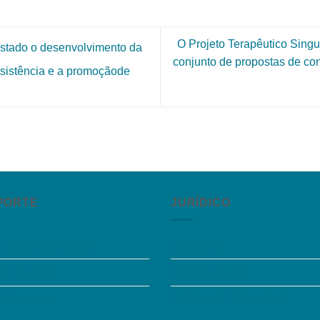
O Projeto Terapêutico Singu
stado o desenvolvimento da
conjunto de propostas de con
assistência e a promoçãode
PORTE
JURÍDICO
guntas Frequentes
Instagram
sibilidade
Termos de Uso
e Conosco
Política de Privacidade