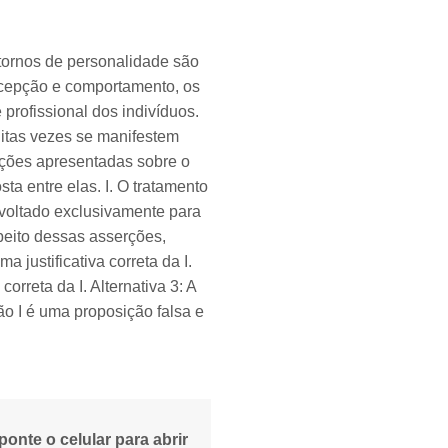
nos de personalidade são
rcepção e comportamento, os
 profissional dos indivíduos.
uitas vezes se manifestem
ações apresentadas sobre o
ta entre elas. I. O tratamento
 voltado exclusivamente para
peito dessas asserções,
a justificativa correta da I.
correta da I. Alternativa 3: A
ão I é uma proposição falsa e
ponte o celular para abrir