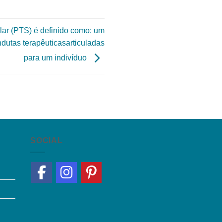
lar (PTS) é definido como: um
dutas terapêuticasarticuladas
para um indivíduo
SOCIAL