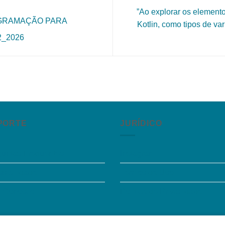
​”Ao explorar os elemen
OGRAMAÇÃO PARA
Kotlin, como tipos de var
2_2026
PORTE
JURÍDICO
guntas Frequentes
Instagram
sibilidade
Termos de Uso
e Conosco
Política de Privacidade
o