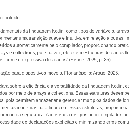
contexto​.
ndamentais da linguagem Kotlin, como tipos de variáveis, arrays 
mentar uma transição suave e intuitiva em relação a outras li
feridos automaticamente pelo compilador, proporcionando pratic
rays e collections, por sua vez, oferecem estruturas de dados fl
ficiente e expressiva dos dados” (Senne, 2025, p. 85).
ção para dispositivos móveis. Florianópolis: Arqué, 2025.
lara sobre a eficiência e a versatilidade da linguagem Kotlin, 
dos por meio de arrays e collections. Essas estruturas desem
s, pois permitem armazenar e gerenciar múltiplos dados de for
ramentas modernas para lidar com essas estruturas, proporciona
rir mão da segurança. A inferência de tipos pelo compilador ta
ecessidade de declarações explícitas e minimizando erros comu