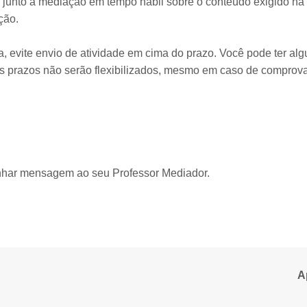
 junto à mediação em tempo hábil sobre o conteúdo exigido na
ção.
, evite envio de atividade em cima do prazo. Você pode ter al
 os prazos não serão flexibilizados, mesmo em caso de comprov
nhar mensagem ao seu Professor Mediador.
A