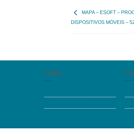
MAPA – ESOFT – PR
DISPOSITIVOS MÓVEIS – 5
SOBRE
SU
Quem somos
Per
Trabalhe Conosco
Aces
Grupos de Estudo
Fal
Quem somos
|
Política de Privacidade
|
Contat