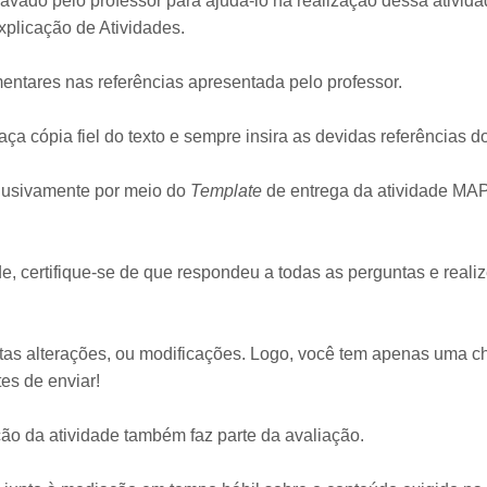
gravado pelo professor para ajudá-lo na realização dessa ativ
xplicação de Atividades.
ntares nas referências apresentada pelo professor.
aça cópia fiel do texto e sempre insira as devidas referências d
xclusivamente por meio do
Template
de entrega da atividade MAP
de, certifique-se de que respondeu a todas as perguntas e real
tas alterações, ou modificações. Logo, você tem apenas uma c
es de enviar!
ção da atividade também faz parte da avaliação.