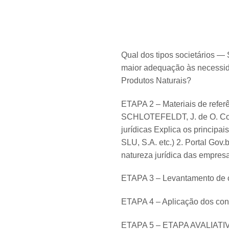
Qual dos tipos societários 
maior adequação às necessida
Produtos Naturais?
ETAPA 2 – Materiais de refer
SCHLOTEFELDT, J. de O. Cont
jurídicas Explica os principai
SLU, S.A. etc.) 2. Portal Gov
natureza jurídica das empresa
ETAPA 3 – Levantamento de c
ETAPA 4 – Aplicação dos conc
ETAPA 5 – ETAPA AVALIATIVA 