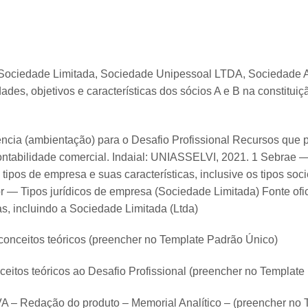
— Sociedade Limitada, Sociedade Unipessoal LTDA, Sociedad
des, objetivos e características dos sócios A e B na constitu
ência (ambientação) para o Desafio Profissional Recursos que 
abilidade comercial. Indaial: UNIASSELVI, 2021. 1 Sebrae —
s tipos de empresa e suas características, inclusive os tipos so
.br — Tipos jurídicos de empresa (Sociedade Limitada) Fonte ofi
s, incluindo a Sociedade Limitada (Ltda)
onceitos teóricos (preencher no Template Padrão Único)
eitos teóricos ao Desafio Profissional (preencher no Template
– Redação do produto – Memorial Analítico – (preencher no 