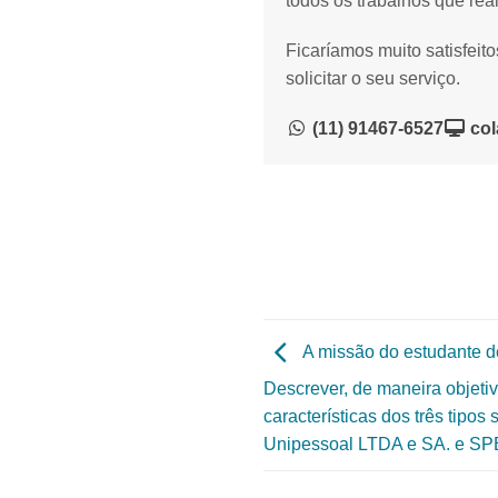
todos os trabalhos que rea
Ficaríamos muito satisfeit
solicitar o seu serviço.
(11) 91467-6527
col
A missão do estudante d
Descrever, de maneira objeti
características dos três tipos
Unipessoal LTDA e SA. e SP