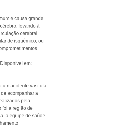
comum e causa grande
 cérebro, levando à
irculação cerebral
lar de isquêmico, ou
comprometimentos
 Disponível em:
u um acidente vascular
im de acompanhar a
ealizados pela
 foi a região de
sa, a equipe de saúde
anhamento