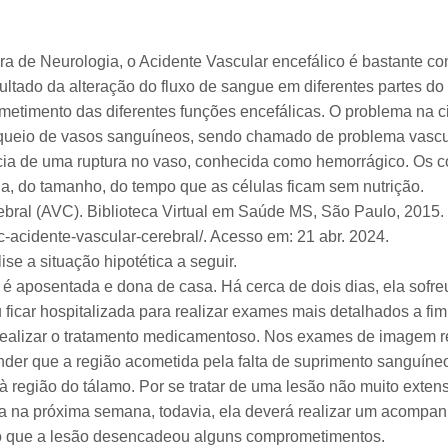
a de Neurologia, o Acidente Vascular encefálico é bastante 
ultado da alteração do fluxo de sangue em diferentes partes do
metimento das diferentes funções encefálicas. O problema na c
queio de vasos sanguíneos, sendo chamado de problema vascu
ia de uma ruptura no vaso, conhecida como hemorrágico. Os 
, do tamanho, do tempo que as células ficam sem nutrição.
ebral (AVC). Biblioteca Virtual em Saúde MS, São Paulo, 2015.
c-acidente-vascular-cerebral/. Acesso em: 21 abr. 2024.
se a situação hipotética a seguir.
é aposentada e dona de casa. Há cerca de dois dias, ela sofre
u ficar hospitalizada para realizar exames mais detalhados a f
realizar o tratamento medicamentoso. Nos exames de imagem r
der que a região acometida pela falta de suprimento sanguíneo
à região do tálamo. Por se tratar de uma lesão não muito exten
na na próxima semana, todavia, ela deverá realizar um acomp
ndo que a lesão desencadeou alguns comprometimentos.