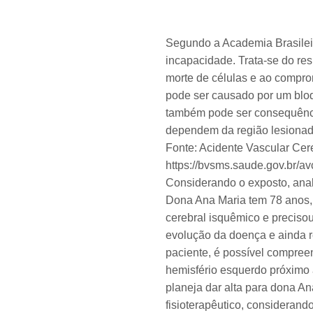
Segundo a Academia Brasileir
incapacidade. Trata-se do res
morte de células e ao compro
pode ser causado por um blo
também pode ser consequênc
dependem da região lesionada
Fonte: Acidente Vascular Cer
https://bvsms.saude.gov.br/av
Considerando o exposto, anali
Dona Ana Maria tem 78 anos, 
cerebral isquêmico e preciso
evolução da doença e ainda 
paciente, é possível compreen
hemisfério esquerdo próximo 
planeja dar alta para dona A
fisioterapêutico, considera