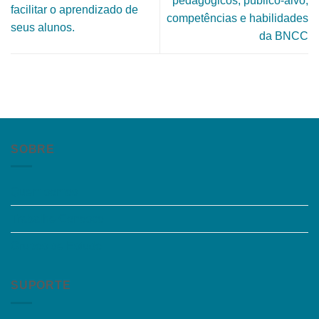
pedagógicos, público-alvo,
facilitar o aprendizado de
competências e habilidades
seus alunos.
da BNCC
SOBRE
Quem somos
Trabalhe Conosco
Grupos de Estudo
SUPORTE