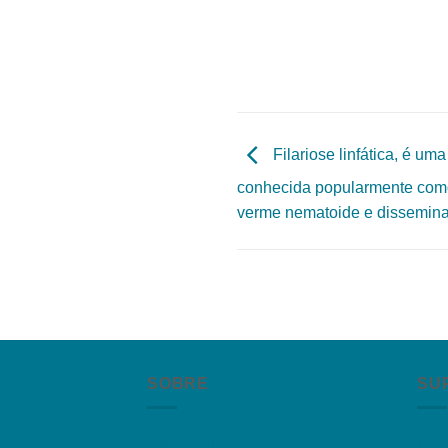
Filariose linfática, é um
conhecida popularmente como
verme nematoide e dissemina
SOBRE
SU
Quem somos
Per