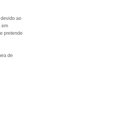
 devido ao
a em
se pretende
nea de