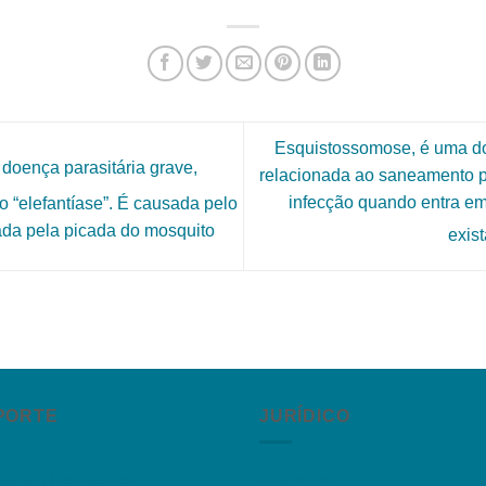
Esquistossomose, é uma do
a doença parasitária grave,
relacionada ao saneamento pr
infecção quando entra e
 “elefantíase”. É causada pelo
da pela picada do mosquito
exis
PORTE
JURÍDICO
guntas Frequentes
Instagram