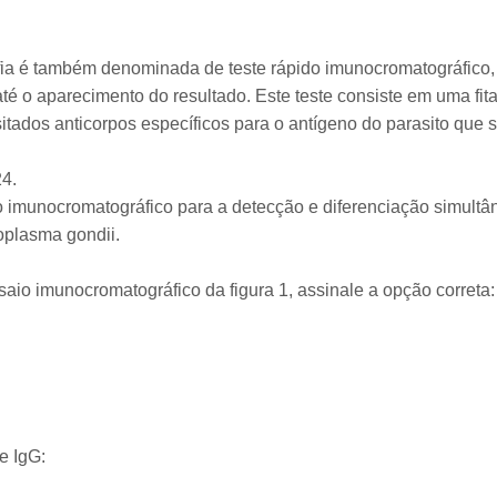
ia é também denominada de teste rápido imunocromatográfico,
até o aparecimento do resultado. Este teste consiste em uma fit
sitados anticorpos específicos para o antígeno do parasito que 
24.
o imunocromatográfico para a detecção e diferenciação simultâ
oplasma gondii.
aio imunocromatográfico da figura 1, assinale a opção correta:
e IgG: