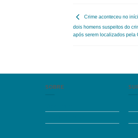
Crime aconteceu no iníc
dois homens suspeitos do cri
após serem localizados pela 
SOBRE
SU
Quem somos
Per
Trabalhe Conosco
Aces
Grupos de Estudo
Fal