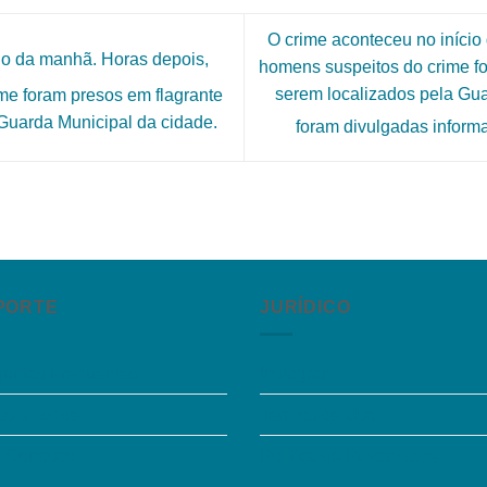
O crime aconteceu no início
io da manhã. Horas depois,
homens suspeitos do crime f
serem localizados pela Gu
me foram presos em flagrante
Guarda Municipal da cidade.
foram divulgadas inform
PORTE
JURÍDICO
guntas Frequentes
Instagram
sibilidade
Termos de Uso
e Conosco
Política de Privacidade