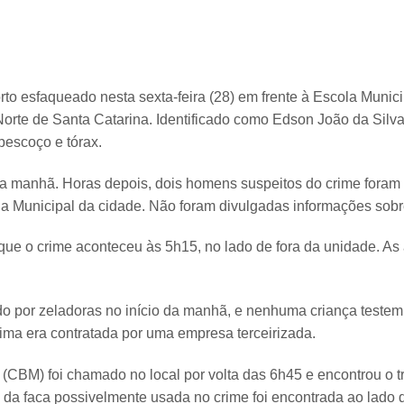
o esfaqueado nesta sexta-feira (28) em frente à Escola Munic
Norte de Santa Catarina. Identificado como Edson João da Silva, 
pescoço e tórax.
da manhã. Horas depois, dois homens suspeitos do crime foram
a Municipal da cidade. Não foram divulgadas informações sobr
 que o crime aconteceu às 5h15, no lado de fora da unidade. As
ado por zeladoras no início da manhã, e nenhuma criança teste
tima era contratada por uma empresa terceirizada.
 (CBM) foi chamado no local por volta das 6h45 e encontrou o t
a da faca possivelmente usada no crime foi encontrada ao lado