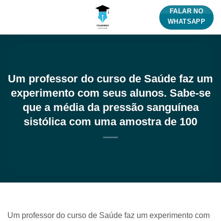
Skip
FALAR NO
to
WHATSAPP
content
Um professor do curso de Saúde faz um
experimento com seus alunos. Sabe-se
que a média da pressão sanguínea
sistólica com uma amostra de 100
Um professor do curso de Saúde faz um experimento com