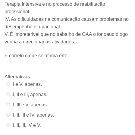
Terapia Intensiva e no processo de reabilitação
profissional​.
IV. As dificuldades na comunicação causam problemas no
desempenho ocupacional.
V. É impreterível que no trabalho de CAA o fonoaudiólogo
venha a direcionar as atividades​.
​​​​​É correto o que se afirma em:
Alternativas
Alternativa 1:
I e V, apenas.
Alternativa 2:
I, II e III, apenas.
Alternativa 3:
I, III e V, apenas.
Alternativa 4:
I, II, III e IV, apenas.
Alternativa 5:
I, II, III, IV e V.