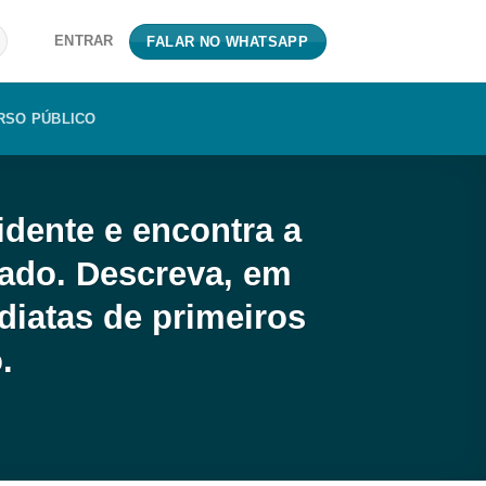
ENTRAR
FALAR NO WHATSAPP
RSO PÚBLICO
dente e encontra a
zado. Descreva, em
diatas de primeiros
.