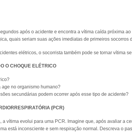
egundos após o acidente e encontra a vítima caída próxima ao 
ca, quais seriam suas ações imediatas de primeiros socorros d
identes elétricos, o socorrista também pode se tornar vítima se
DO O CHOQUE ELÉTRICO
rico?
ca age no organismo humano?
esões secundárias podem ocorrer após esse tipo de acidente?
RDIORRESPIRATÓRIA (PCR)
, a vítima evolui para uma PCR. Imagine que, após avaliar a ce
vítima está inconsciente e sem respiração normal. Descreva o p