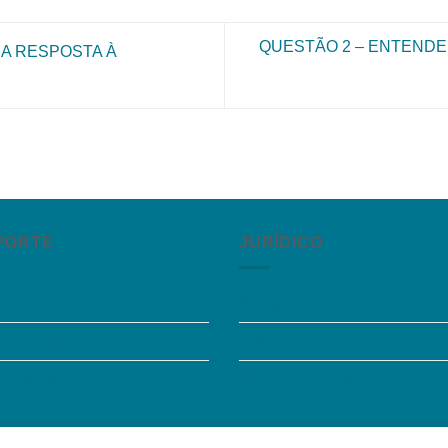
QUESTÃO 2 – ENTEND
RA RESPOSTA À
PORTE
JURÍDICO
guntas Frequentes
Instagram
sibilidade
Termos de Uso
e Conosco
Política de Privacidade
o