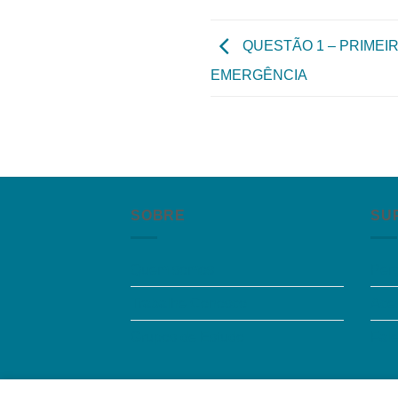
QUESTÃO 1 – PRIMEI
EMERGÊNCIA
SOBRE
SU
Quem somos
Per
Trabalhe Conosco
Aces
Grupos de Estudo
Fal
Quem somos
|
Política de Privacidade
|
Contat