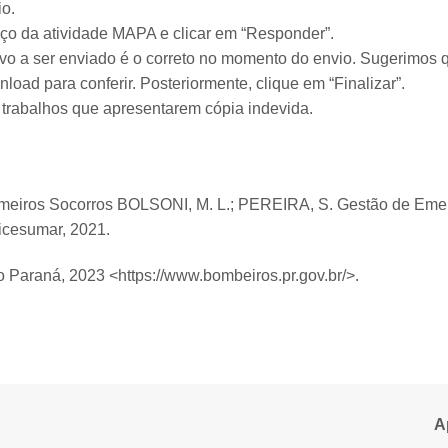
o.
ço da atividade MAPA e clicar em “Responder”.
ivo a ser enviado é o correto no momento do envio. Sugerimos q
load para conferir. Posteriormente, clique em “Finalizar”.
 trabalhos que apresentarem cópia indevida.​
meiros Socorros BOLSONI, M. L.; PEREIRA, S. Gestão de Emer
icesumar, 2021.
o Paraná, 2023 <https://www.bombeiros.pr.gov.br/>.
A