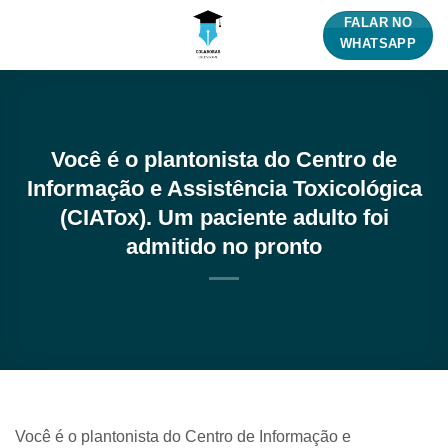
Skip
FALAR NO
to
WHATSAPP
content
Você é o plantonista do Centro de
Informação e Assistência Toxicológica
(CIATox). Um paciente adulto foi
admitido no pronto
Você é o plantonista do Centro de Informação e