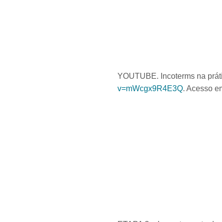
YOUTUBE. Incoterms na prátic
v=mWcgx9R4E3Q
. Acesso em