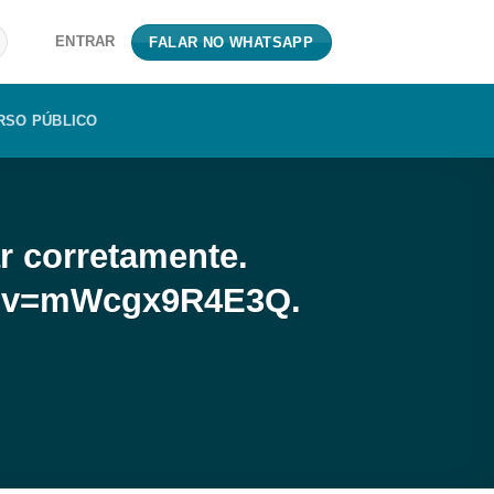
ENTRAR
FALAR NO WHATSAPP
RSO PÚBLICO
r corretamente.
ch?v=mWcgx9R4E3Q.