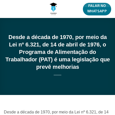
Skip
FALAR NO
to
WHATSAPP
content
Desde a década de 1970, por meio da
Lei nº 6.321, de 14 de abril de 1976, o
Programa de Alimentação do
Trabalhador (PAT) é uma legislação que
prevê melhorias
Desde a década de 1970, por meio da Lei nº 6.321, de 14