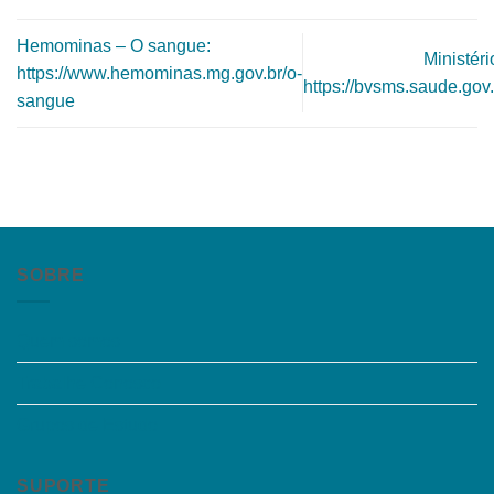
Hemominas – O sangue:
Ministér
https://www.hemominas.mg.gov.br/o-
https://bvsms.saude.go
sangue
SOBRE
Quem somos
Trabalhe Conosco
Grupos de Estudo
SUPORTE