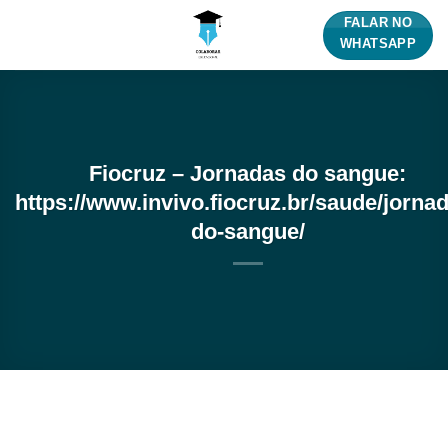
Skip
FALAR NO
to
WHATSAPP
content
Fiocruz – Jornadas do sangue:
https://www.invivo.fiocruz.br/saude/jorna
do-sangue/