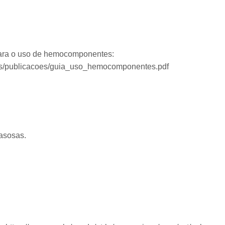
para o uso de hemocomponentes:
bvs/publicacoes/guia_uso_hemocomponentes.pdf
gasosas.