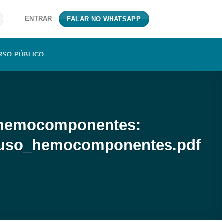
ENTRAR
FALAR NO WHATSAPP
RSO PÚBLICO
e hemocomponentes:
a_uso_hemocomponentes.pdf