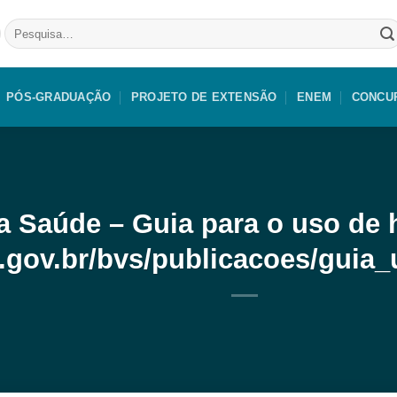
Pesquisar
por:
PÓS-GRADUAÇÃO
PROJETO DE EXTENSÃO
ENEM
CONCU
da Saúde – Guia para o uso d
e.gov.br/bvs/publicacoes/gui