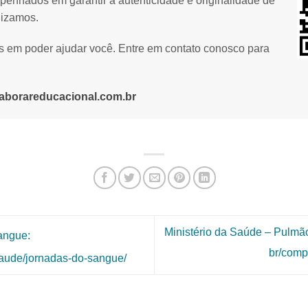
penhados em garantir a autenticidade e originalidade de
lizamos.
os em poder ajudar você. Entre em contato conosco para
aborareducacional.com.br
Ministério da Saúde – Pulmão
angue:
br/comp
/saude/jornadas-do-sangue/