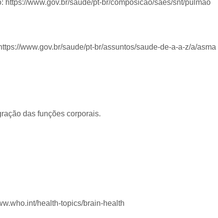
: https://www.gov.br/saude/pt-br/composicao/saes/snt/pulmao
https://www.gov.br/saude/pt-br/assuntos/saude-de-a-a-z/a/asma
gração das funções corporais.
ww.who.int/health-topics/brain-health