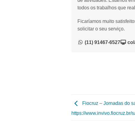
de atividades. Estamos em
todos os trabalhos que rea
Ficaríamos muito satisfeit
solicitar o seu serviço.
(11) 91467-6527
col
Fiocruz – Jornadas do s
https://www.invivo.fiocruz.br