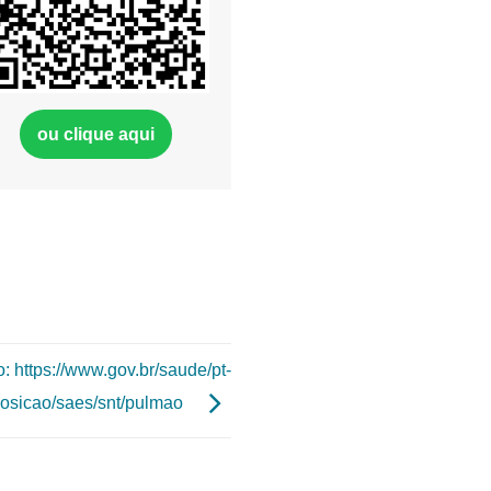
ou clique aqui
: https://www.gov.br/saude/pt-
osicao/saes/snt/pulmao