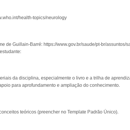
.who.int/health-topics/neurology
e de Guillain-Barré: https://www.gov.br/saude/pt-br/assuntos/
 estudante:
teriais da disciplina, especialmente o livro e a trilha de aprend
apoio para aprofundamento e ampliação do conhecimento.
onceitos teóricos (preencher no Template Padrão Único).