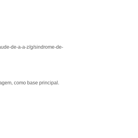
saude-de-a-a-z/g/sindrome-de-
izagem, como base principal.