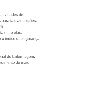
atividades de
ara tais atribuições.
25
a entre elas.
é o índice de segurança
sional de Enfermagem,
endimento de maior