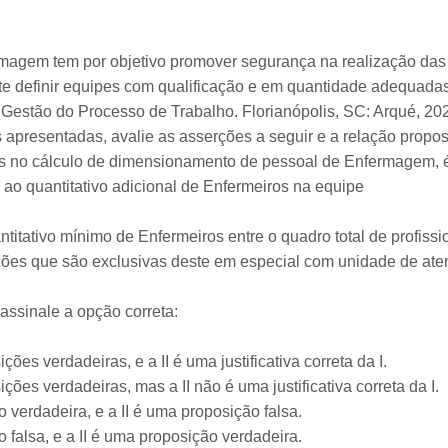
agem tem por objetivo promover segurança na realização das 
 definir equipes com qualificação e em quantidade adequadas p
stão do Processo de Trabalho. Florianópolis, SC: Arqué, 20
apresentadas, avalie as asserções a seguir e a relação propost
as no cálculo de dimensionamento de pessoal de Enfermagem, 
o ao quantitativo adicional de Enfermeiros na equipe
antitativo mínimo de Enfermeiros entre o quadro total de profis
ições que são exclusivas deste em especial com unidade de at
assinale a opção correta:
ções verdadeiras, e a II é uma justificativa correta da I.
ições verdadeiras, mas a II não é uma justificativa correta da I.
 verdadeira, e a II é uma proposição falsa.
 falsa, e a II é uma proposição verdadeira.