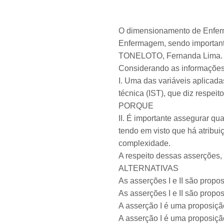
O dimensionamento de Enferm
Enfermagem, sendo importante
TONELOTO, Fernanda Lima. Ge
Considerando as informações 
I. Uma das variáveis aplicad
técnica (IST), que diz respeit
PORQUE
II. É importante assegurar qu
tendo em visto que há atribu
complexidade.
A respeito dessas asserções, 
ALTERNATIVAS
As asserções I e II são proposi
As asserções I e II são propos
A asserção I é uma proposição
A asserção I é uma proposição