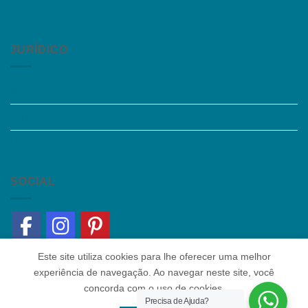
Fale Conosco
JURÍDICO
Instagram
Termos de Uso
Política de Privacidade
SOCIAL
Este site utiliza cookies para lhe oferecer uma melhor
experiência de navegação. Ao navegar neste site, você
concorda com o uso de cookies.
Precisa de Ajuda?
Quem somos
|
Política de Privacidade
|
Contato