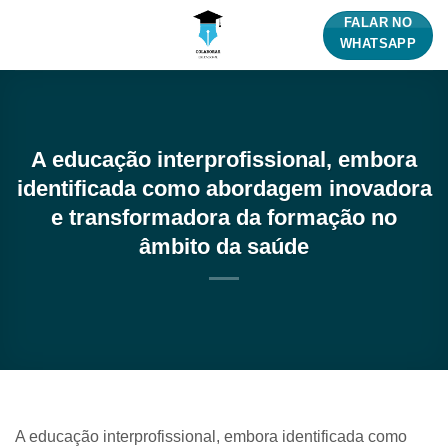
Skip
FALAR NO
to
WHATSAPP
content
A educação interprofissional, embora
identificada como abordagem inovadora
e transformadora da formação no
âmbito da saúde
A educação interprofissional, embora identificada como