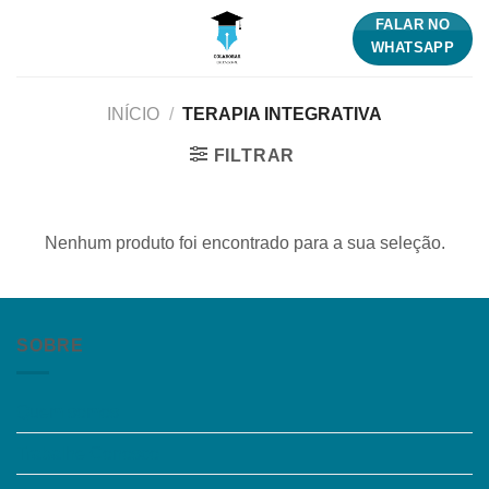
Skip
FALAR NO
to
WHATSAPP
content
INÍCIO
/
TERAPIA INTEGRATIVA
FILTRAR
Nenhum produto foi encontrado para a sua seleção.
SOBRE
Quem somos
Trabalhe Conosco