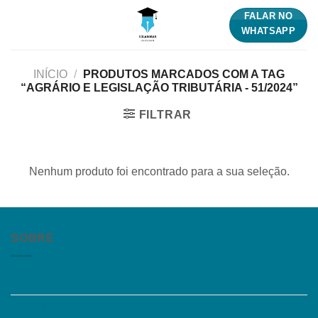
Skip
FALAR NO
to
WHATSAPP
content
INÍCIO
/
PRODUTOS MARCADOS COM A TAG
“AGRÁRIO E LEGISLAÇÃO TRIBUTÁRIA - 51/2024”
FILTRAR
Nenhum produto foi encontrado para a sua seleção.
SOBRE
Quem somos
Trabalhe Conosco