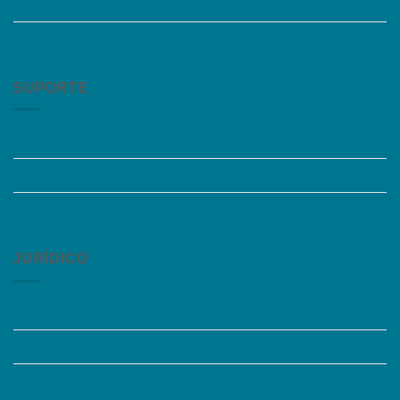
Trabalhe Conosco
Grupos de Estudo
SUPORTE
Perguntas Frequentes
Acessibilidade
Fale Conosco
JURÍDICO
Instagram
Termos de Uso
Política de Privacidade