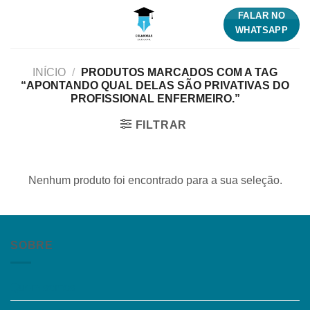
Skip
FALAR NO
to
WHATSAPP
content
INÍCIO
/
PRODUTOS MARCADOS COM A TAG
“APONTANDO QUAL DELAS SÃO PRIVATIVAS DO
PROFISSIONAL ENFERMEIRO.”
FILTRAR
Nenhum produto foi encontrado para a sua seleção.
SOBRE
Quem somos