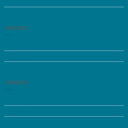
Trabalhe Conosco
Grupos de Estudo
SUPORTE
Perguntas Frequentes
Acessibilidade
Fale Conosco
JURÍDICO
Instagram
Termos de Uso
Política de Privacidade