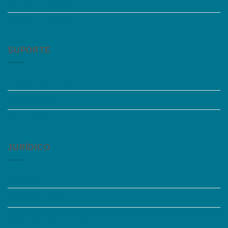
Trabalhe Conosco
Grupos de Estudo
SUPORTE
Perguntas Frequentes
Acessibilidade
Fale Conosco
JURÍDICO
Instagram
Termos de Uso
Política de Privacidade