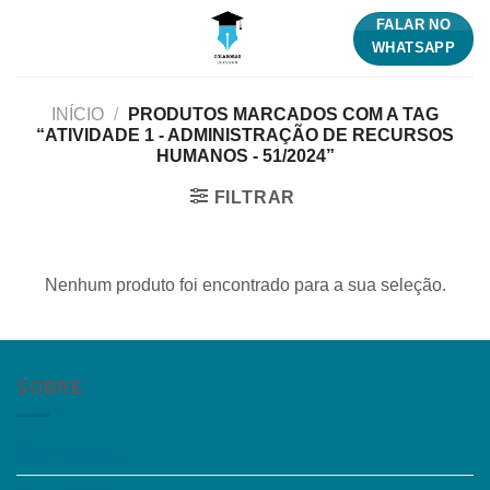
Skip
FALAR NO
to
WHATSAPP
content
INÍCIO
/
PRODUTOS MARCADOS COM A TAG
“ATIVIDADE 1 - ADMINISTRAÇÃO DE RECURSOS
HUMANOS - 51/2024”
FILTRAR
Nenhum produto foi encontrado para a sua seleção.
SOBRE
Quem somos