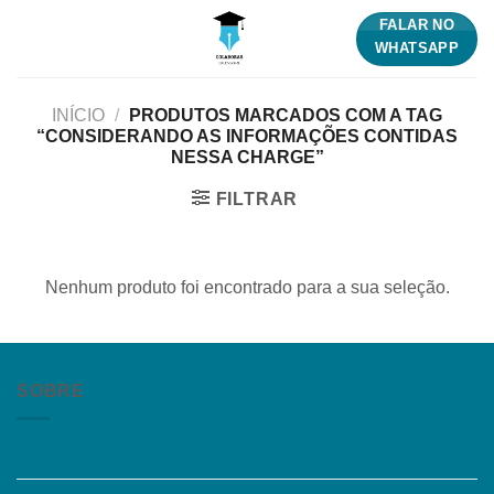
Skip
FALAR NO
to
WHATSAPP
content
INÍCIO
/
PRODUTOS MARCADOS COM A TAG
“CONSIDERANDO AS INFORMAÇÕES CONTIDAS
NESSA CHARGE”
FILTRAR
Nenhum produto foi encontrado para a sua seleção.
SOBRE
Quem somos