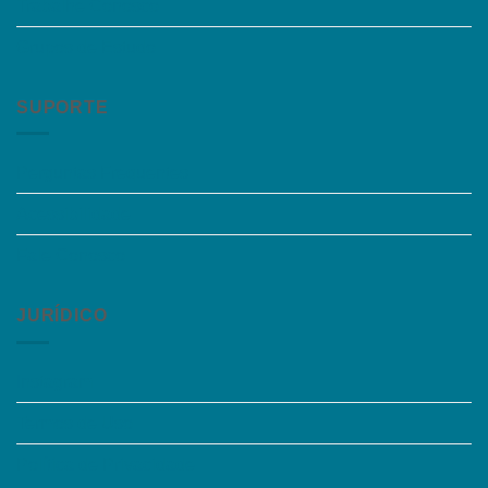
Trabalhe Conosco
Grupos de Estudo
SUPORTE
Perguntas Frequentes
Acessibilidade
Fale Conosco
JURÍDICO
Instagram
Termos de Uso
Política de Privacidade