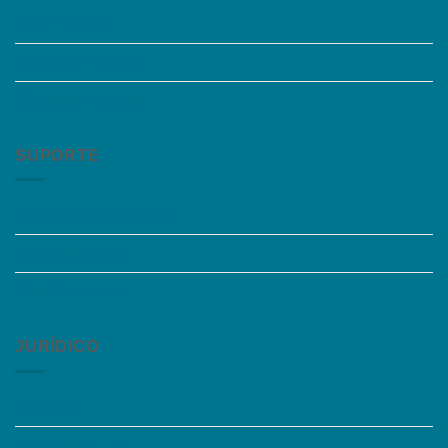
Quem somos
Trabalhe Conosco
Grupos de Estudo
SUPORTE
Perguntas Frequentes
Acessibilidade
Fale Conosco
JURÍDICO
Instagram
Termos de Uso