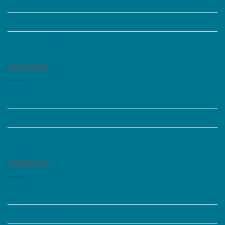
Quem somos
Trabalhe Conosco
Grupos de Estudo
SUPORTE
Perguntas Frequentes
Acessibilidade
Fale Conosco
JURÍDICO
Instagram
Termos de Uso